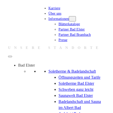
Zum
Karriere
Inhalt
Über uns
springen
Informationen
Blätterkataloge
Partner Bad Elster
Partner Bad Brambach
Presse
UNSERE STANDORTE
Bad Elster
Soletherme & Badelandschaft
Öffnungszeiten und Tarife
Soletherme Bad Elster
Schweben ganz leicht
Saunawelt Bad Elster
Badelandschaft und Sauna
im Albert Bad