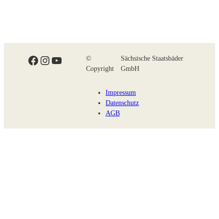
Facebook
Instagram
YouTube
©
Sächsische Staatsbäder
Copyright
GmbH
Impressum
Datenschutz
AGB