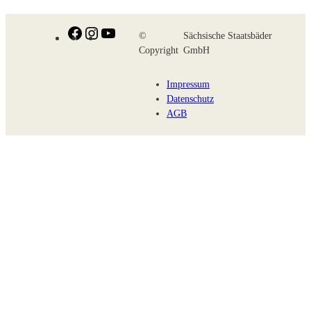
Facebook
Instagram
YouTube
©
Sächsische Staatsbäder
Copyright
GmbH
Impressum
Datenschutz
AGB