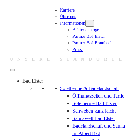
Zum
Karriere
Inhalt
Über uns
springen
Informationen
Blätterkataloge
Partner Bad Elster
Partner Bad Brambach
Presse
UNSERE STANDORTE
Bad Elster
Soletherme & Badelandschaft
Öffnungszeiten und Tarife
Soletherme Bad Elster
Schweben ganz leicht
Saunawelt Bad Elster
Badelandschaft und Sauna
im Albert Bad