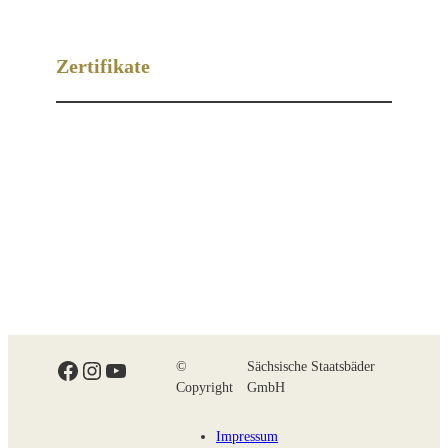
Zertifikate
Facebook
Instagram
YouTube
©
Sächsische Staatsbäder
Copyright
GmbH
Impressum