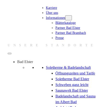
Zum
Karriere
Inhalt
Über uns
springen
Informationen
Blätterkataloge
Partner Bad Elster
Partner Bad Brambach
Presse
UNSERE STANDORTE
Bad Elster
Soletherme & Badelandschaft
Öffnungszeiten und Tarife
Soletherme Bad Elster
Schweben ganz leicht
Saunawelt Bad Elster
Badelandschaft und Sauna
im Albert Bad