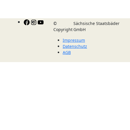
Facebook
Instagram
YouTube
©
Sächsische Staatsbäder
Copyright
GmbH
Impressum
Datenschutz
AGB