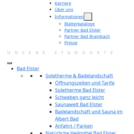
Zum
Karriere
Über uns
Inhalt
Informationen
springen
Blätterkataloge
Partner Bad Elster
Partner Bad Brambach
Presse
UNSERE STANDORTE
Bad Elster
Soletherme & Badelandschaft
Öffnungszeiten und Tarife
Soletherme Bad Elster
Schweben ganz leicht
Saunawelt Bad Elster
Badelandschaft und Sauna im
Albert Bad
Anfahrt / Parken
Natürliche Heilmittel Bad Elster