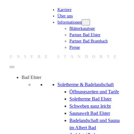
Zum
Karriere
Inhalt
Über uns
springen
Informationen
Blätterkataloge
Partner Bad Elster
Partner Bad Brambach
Presse
UNSERE STANDORTE
Bad Elster
Soletherme & Badelandschaft
Öffnungszeiten und Tarife
Soletherme Bad Elster
Schweben ganz leicht
Saunawelt Bad Elster
Badelandschaft und Sauna
im Albert Bad