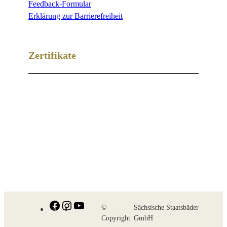
Feedback-Formular
Erklärung zur Barrierefreiheit
Zertifikate
Facebook
Instagram
YouTube
©
Sächsische Staatsbäder
Copyright
GmbH