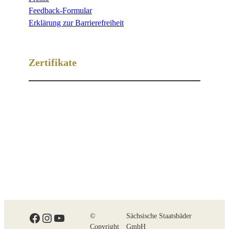
Feedback-Formular
Erklärung zur Barrierefreiheit
Zertifikate
Facebook
Instagram
YouTube
©
Sächsische Staatsbäder
Copyright
GmbH