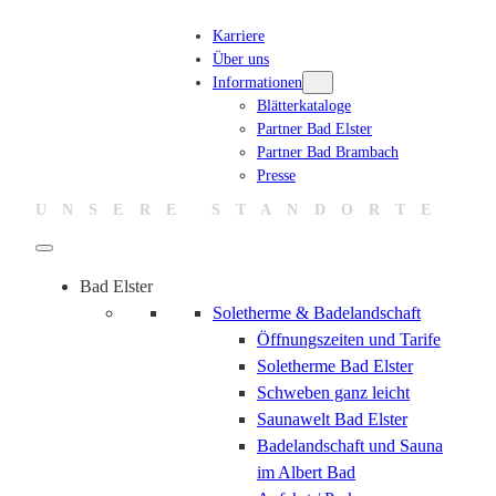
Zum
Karriere
Inhalt
Über uns
springen
Informationen
Blätterkataloge
Partner Bad Elster
Partner Bad Brambach
Presse
UNSERE STANDORTE
Bad Elster
Soletherme & Badelandschaft
Öffnungszeiten und Tarife
Soletherme Bad Elster
Schweben ganz leicht
Saunawelt Bad Elster
Badelandschaft und Sauna
im Albert Bad