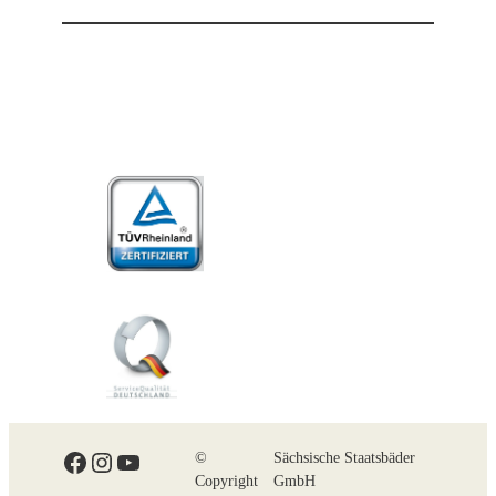
Facebook
Instagram
YouTube
©
Sächsische Staatsbäder
Copyright
GmbH