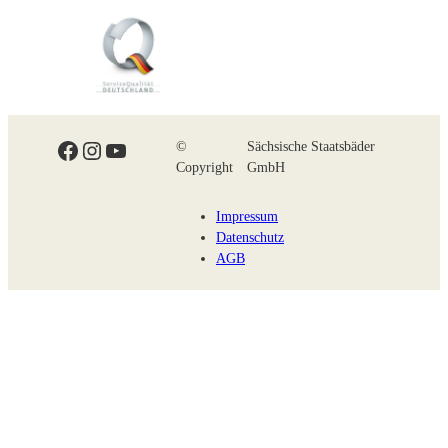
Facebook
Instagram
YouTube
©
Sächsische Staatsbäder
Copyright
GmbH
Impressum
Datenschutz
AGB