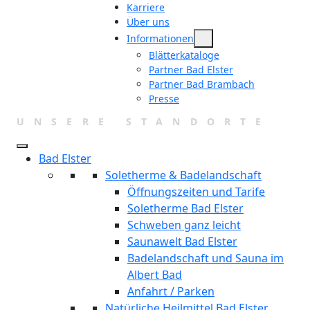
Zum
Karriere
Über uns
Inhalt
Informationen
springen
Blätterkataloge
Partner Bad Elster
Partner Bad Brambach
Presse
UNSERE STANDORTE
Bad Elster
Soletherme & Badelandschaft
Öffnungszeiten und Tarife
Soletherme Bad Elster
Schweben ganz leicht
Saunawelt Bad Elster
Badelandschaft und Sauna im
Albert Bad
Anfahrt / Parken
Natürliche Heilmittel Bad Elster