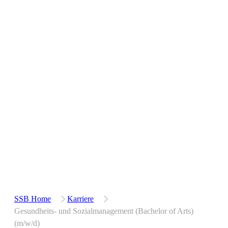
(m/w/d)
SSB Home
Karriere
Gesundheits- und Sozialmanagement (Bachelor of Arts)
(m/w/d)