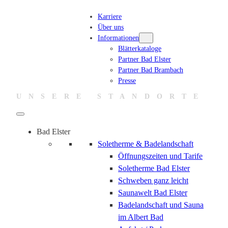
Zum
Karriere
Inhalt
Über uns
springen
Informationen
Blätterkataloge
Partner Bad Elster
Partner Bad Brambach
Presse
UNSERE STANDORTE
Bad Elster
Soletherme & Badelandschaft
Öffnungszeiten und Tarife
Soletherme Bad Elster
Schweben ganz leicht
Saunawelt Bad Elster
Badelandschaft und Sauna
im Albert Bad