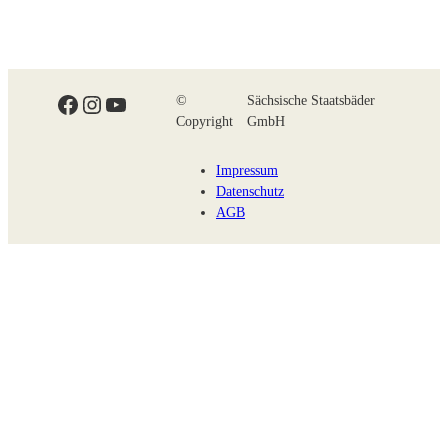
Facebook
Instagram
YouTube
©
Sächsische Staatsbäder
Copyright
GmbH
Impressum
Datenschutz
AGB