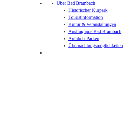
Über Bad Brambach
Historischer Kurpark
Touristinformation
Kultur & Veranstaltungen
Ausflugtipps Bad Brambach
Anfahrt / Parken
Übernachtungsmöglichkeiten
Bad Elster
Gesundheits- und
Sozialmanagement
(Bachelor of Arts)