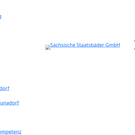
g
dorf
aunadorf
kompetenz