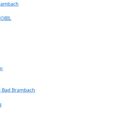
Brambach
MOBIL
en
ng Bad Brambach
g