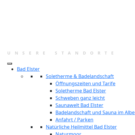
Zum
Inhalt
springen
UNSERE STANDORTE
Bad Elster
Soletherme & Badelandschaft
Öffnungszeiten und Tarife
Soletherme Bad Elster
Schweben ganz leicht
Saunawelt Bad Elster
Badelandschaft und Sauna im Albe
Anfahrt / Parken
Natürliche Heilmittel Bad Elster
Naturmoor