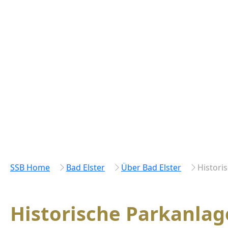
SSB Home
Bad Elster
Über Bad Elster
Histori
Historische Parkanlag