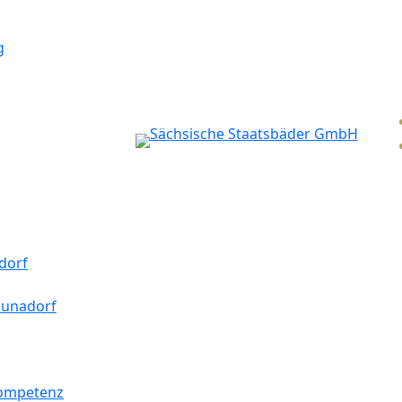
g
dorf
aunadorf
kompetenz