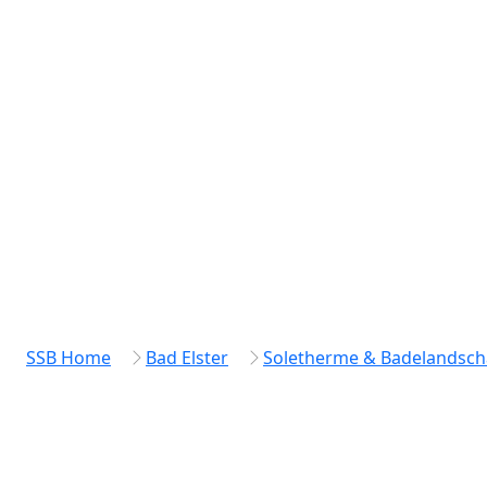
SSB Home
Bad Elster
Soletherme & Badelandsch