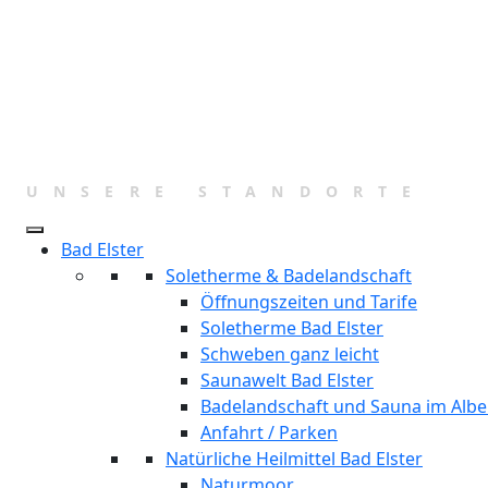
Zum
Inhalt
springen
UNSERE STANDORTE
Bad Elster
Soletherme & Badelandschaft
Öffnungszeiten und Tarife
Soletherme Bad Elster
Schweben ganz leicht
Saunawelt Bad Elster
Badelandschaft und Sauna im Albe
Anfahrt / Parken
Natürliche Heilmittel Bad Elster
Naturmoor