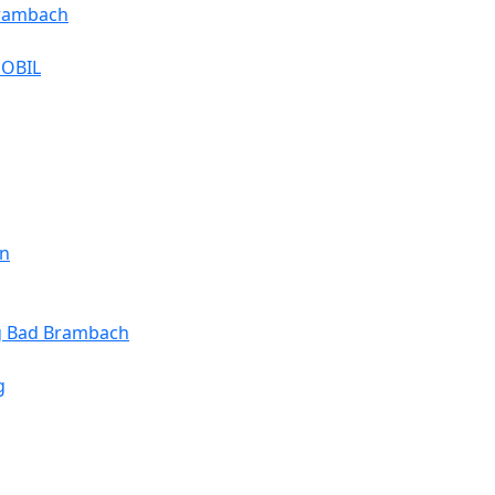
Brambach
MOBIL
en
ng Bad Brambach
g