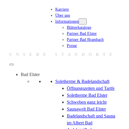
Zum
Karriere
Inhalt
Über uns
springen
Informationen
Blätterkataloge
Partner Bad Elster
Partner Bad Brambach
Presse
UNSERE STANDORTE
Bad Elster
Soletherme & Badelandschaft
Öffnungszeiten und Tarife
Soletherme Bad Elster
Schweben ganz leicht
Saunawelt Bad Elster
Badelandschaft und Sauna
im Albert Bad