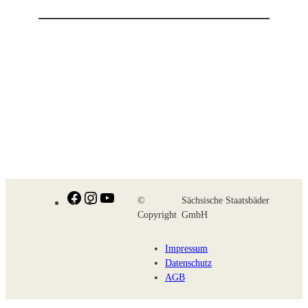
Facebook
Instagram
YouTube
©
Sächsische Staatsbäder
Copyright
GmbH
Impressum
Datenschutz
AGB