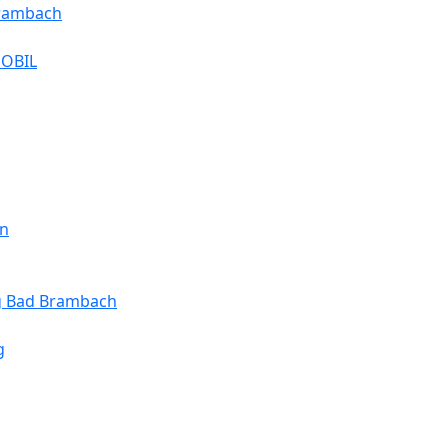
Brambach
MOBIL
en
ng Bad Brambach
g