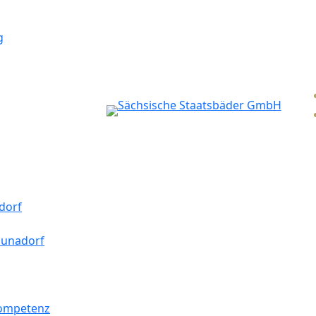
g
dorf
aunadorf
kompetenz