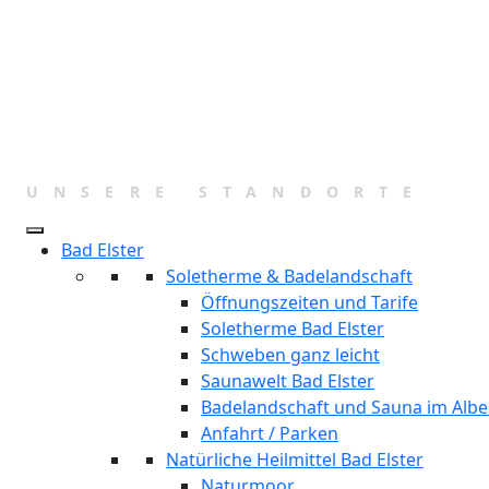
Zum
Inhalt
springen
UNSERE STANDORTE
Bad Elster
Soletherme & Badelandschaft
Öffnungszeiten und Tarife
Soletherme Bad Elster
Schweben ganz leicht
Saunawelt Bad Elster
Badelandschaft und Sauna im Albe
Anfahrt / Parken
Natürliche Heilmittel Bad Elster
Naturmoor