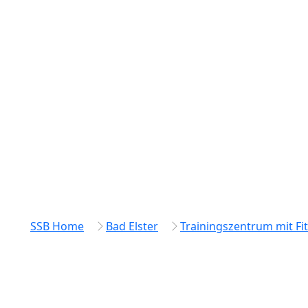
SSB Home
Bad Elster
Trainingszentrum mit Fi