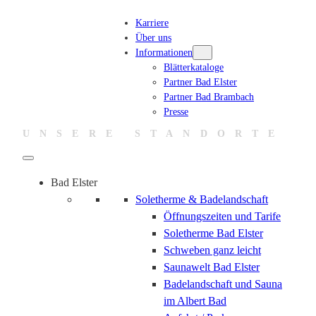
Zum
Karriere
Inhalt
Über uns
springen
Informationen
Blätterkataloge
Partner Bad Elster
Partner Bad Brambach
Presse
UNSERE STANDORTE
Bad Elster
Soletherme & Badelandschaft
Öffnungszeiten und Tarife
Soletherme Bad Elster
Schweben ganz leicht
Saunawelt Bad Elster
Badelandschaft und Sauna
im Albert Bad