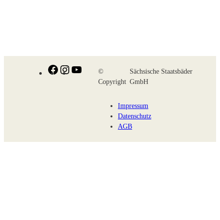
Facebook
Instagram
YouTube
©
Sächsische Staatsbäder
Copyright
GmbH
Impressum
Datenschutz
AGB