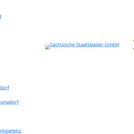
g
dorf
aunadorf
kompetenz