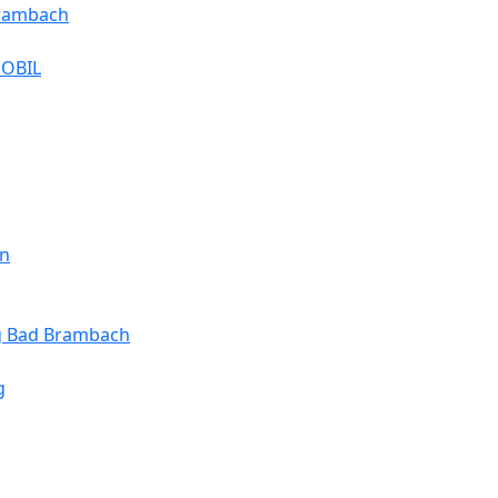
Brambach
MOBIL
en
ng Bad Brambach
g