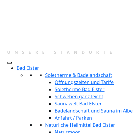
Zum
Inhalt
springen
UNSERE STANDORTE
Bad Elster
Soletherme & Badelandschaft
Öffnungszeiten und Tarife
Soletherme Bad Elster
Schweben ganz leicht
Saunawelt Bad Elster
Badelandschaft und Sauna im Albe
Anfahrt / Parken
Natürliche Heilmittel Bad Elster
Naturmoor