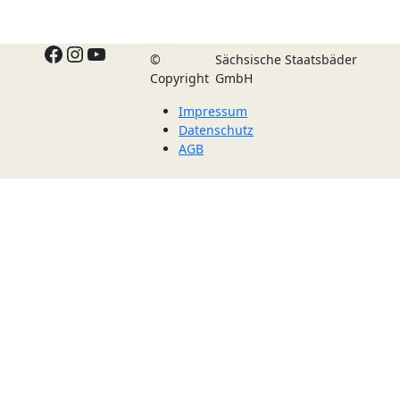
Facebook
Instagram
YouTube
©
Sächsische Staatsbäder
Copyright
GmbH
Impressum
Datenschutz
AGB