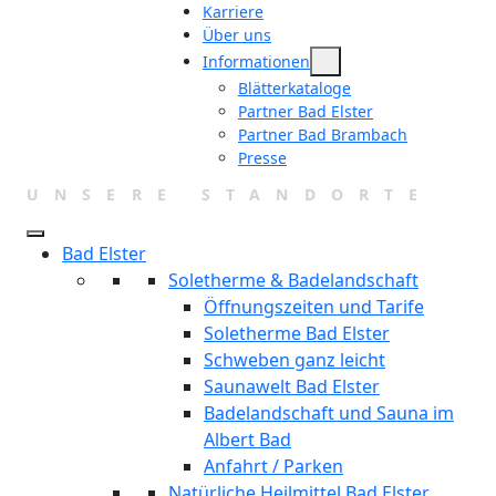
Zum
Karriere
Über uns
Inhalt
Informationen
springen
Blätterkataloge
Partner Bad Elster
Partner Bad Brambach
Presse
UNSERE STANDORTE
Bad Elster
Soletherme & Badelandschaft
Öffnungszeiten und Tarife
Soletherme Bad Elster
Schweben ganz leicht
Saunawelt Bad Elster
Badelandschaft und Sauna im
Albert Bad
Anfahrt / Parken
Natürliche Heilmittel Bad Elster