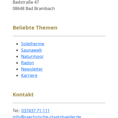
Badstraße 47
08648 Bad Brambach
Beliebte Themen
Soletherme
Saunawelt
Naturmoor
Radon
Newsletter
Karriere
Kontakt
Tel.:
037437 71-111
info@saechsische-staatsbaeder.de