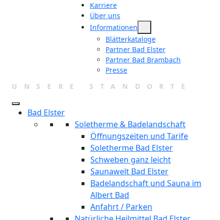
Zum
Karriere
Über uns
Inhalt
Informationen
springen
Blätterkataloge
Partner Bad Elster
Partner Bad Brambach
Presse
UNSERE STANDORTE
Bad Elster
Soletherme & Badelandschaft
Öffnungszeiten und Tarife
Soletherme Bad Elster
Schweben ganz leicht
Saunawelt Bad Elster
Badelandschaft und Sauna im
Albert Bad
Anfahrt / Parken
Natürliche Heilmittel Bad Elster