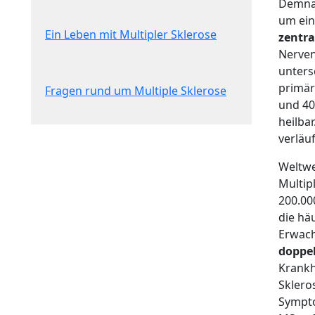
Demnac
um ei
Ein Leben mit Multipler Sklerose
zentr
Nerven
unters
primär
Fragen rund um Multiple Sklerose
und 40
heilba
verläuf
Weltwe
Multip
200.00
die hä
Erwach
doppel
Krankhe
Sklero
Sympto