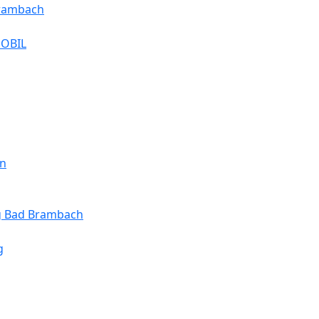
Brambach
MOBIL
en
ng Bad Brambach
g