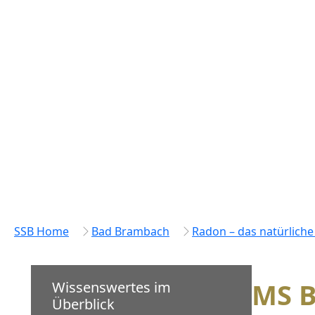
SSB Home
Bad Brambach
Radon – das natürliche 
MS B
Wissenswertes im
Überblick