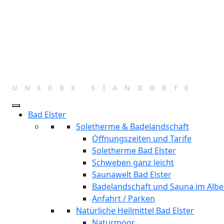
Zum
Inhalt
springen
UNSERE STANDORTE
Bad Elster
Soletherme & Badelandschaft
Öffnungszeiten und Tarife
Soletherme Bad Elster
Schweben ganz leicht
Saunawelt Bad Elster
Badelandschaft und Sauna im Albe
Anfahrt / Parken
Natürliche Heilmittel Bad Elster
Naturmoor