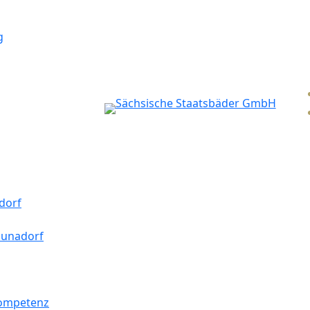
g
dorf
aunadorf
kompetenz