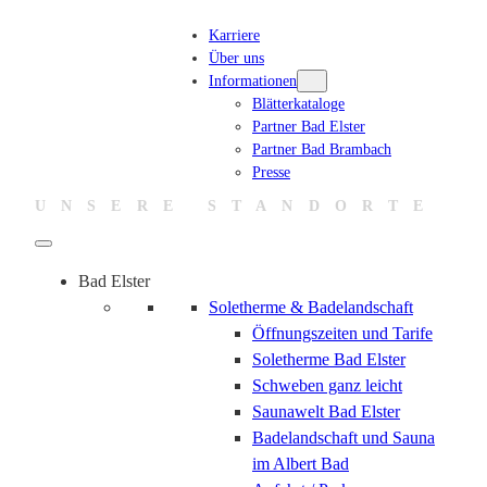
Zum
Karriere
Inhalt
Über uns
springen
Informationen
Blätterkataloge
Partner Bad Elster
Partner Bad Brambach
Presse
UNSERE STANDORTE
Bad Elster
Soletherme & Badelandschaft
Öffnungszeiten und Tarife
Soletherme Bad Elster
Schweben ganz leicht
Saunawelt Bad Elster
Badelandschaft und Sauna
im Albert Bad