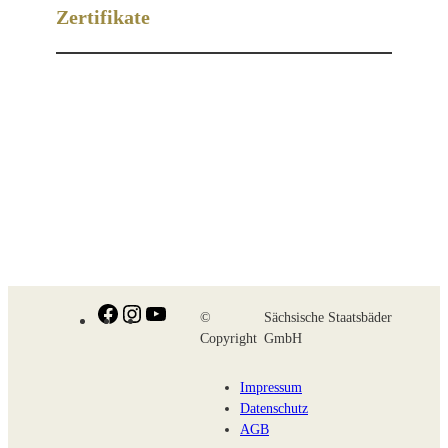
Zertifikate
Facebook
Instagram
YouTube
©
Sächsische Staatsbäder
Copyright
GmbH
Impressum
Datenschutz
AGB