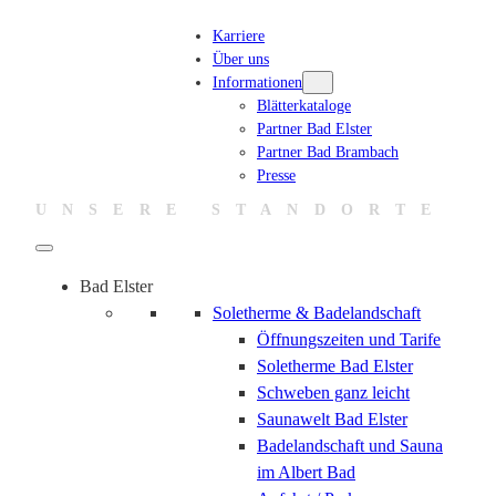
Zum
Karriere
Inhalt
Über uns
springen
Informationen
Blätterkataloge
Partner Bad Elster
Partner Bad Brambach
Presse
UNSERE STANDORTE
Bad Elster
Soletherme & Badelandschaft
Öffnungszeiten und Tarife
Soletherme Bad Elster
Schweben ganz leicht
Saunawelt Bad Elster
Badelandschaft und Sauna
im Albert Bad