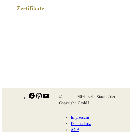
Zertifikate
Facebook
Instagram
YouTube
©
Sächsische Staatsbäder
Copyright
GmbH
Impressum
Datenschutz
AGB