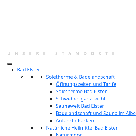
Zum
Inhalt
springen
UNSERE STANDORTE
Bad Elster
Soletherme & Badelandschaft
Öffnungszeiten und Tarife
Soletherme Bad Elster
Schweben ganz leicht
Saunawelt Bad Elster
Badelandschaft und Sauna im Albe
Anfahrt / Parken
Natürliche Heilmittel Bad Elster
Naturmoor