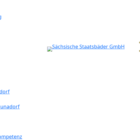
g
dorf
aunadorf
kompetenz