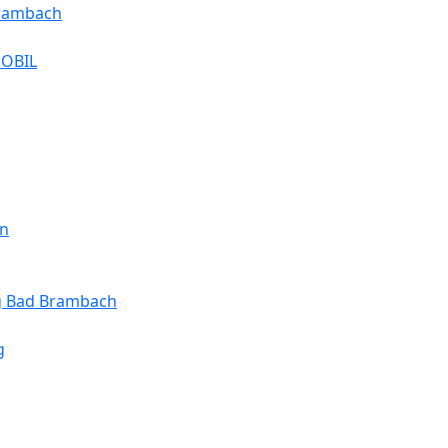
Brambach
MOBIL
en
ng Bad Brambach
g