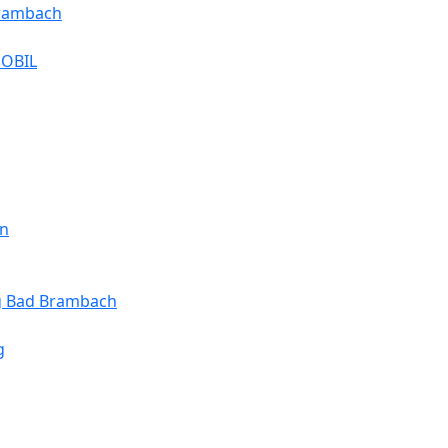
Brambach
MOBIL
en
ng Bad Brambach
g