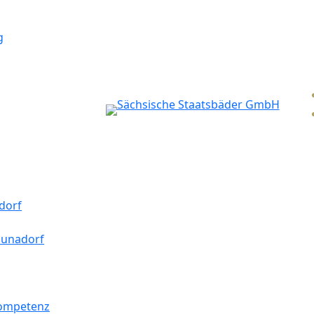
g
dorf
aunadorf
kompetenz