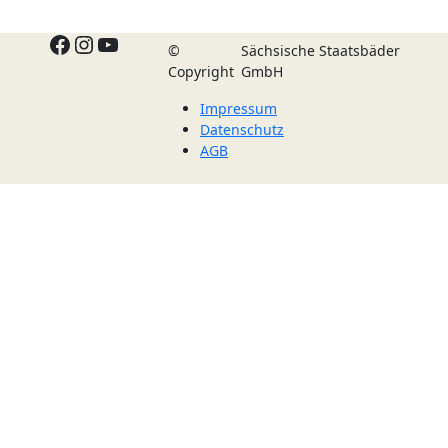
Facebook
Instagram
YouTube
©
Sächsische Staatsbäder
Copyright
GmbH
Impressum
Datenschutz
AGB