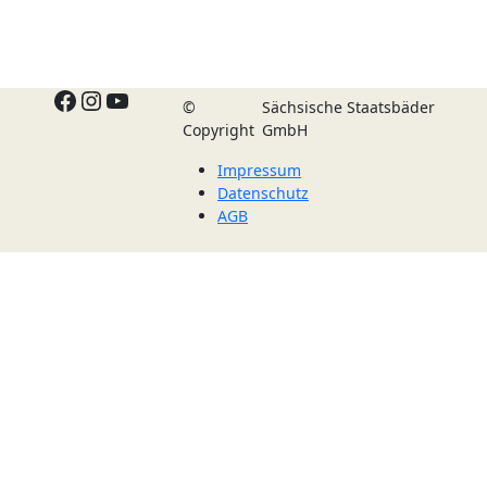
Facebook
Instagram
YouTube
©
Sächsische Staatsbäder
Copyright
GmbH
Impressum
Datenschutz
AGB