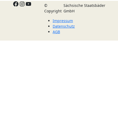
Facebook
Instagram
YouTube
©
Sächsische Staatsbäder
Copyright
GmbH
Impressum
Datenschutz
AGB