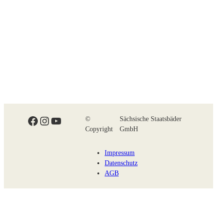
Facebook
Instagram
YouTube
©
Sächsische Staatsbäder
Copyright
GmbH
Impressum
Datenschutz
AGB