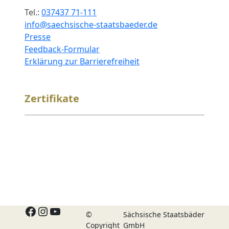
Tel.:
037437 71-111
info@saechsische-staatsbaeder.de
Presse
Feedback-Formular
Erklärung zur Barrierefreiheit
Zertifikate
Facebook
Instagram
YouTube
©
Sächsische Staatsbäder
Copyright
GmbH