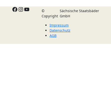
Facebook
Instagram
YouTube
©
Sächsische Staatsbäder
Copyright
GmbH
Impressum
Datenschutz
AGB