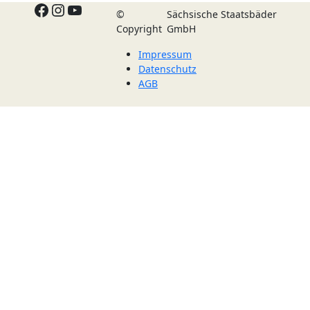
Facebook
Instagram
YouTube
©
Sächsische Staatsbäder
Copyright
GmbH
Impressum
Datenschutz
AGB