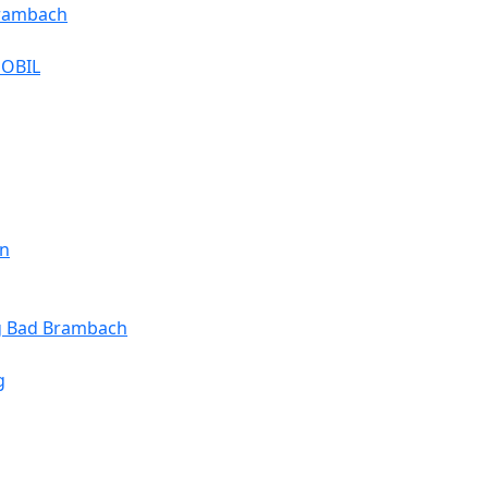
Brambach
MOBIL
en
ng Bad Brambach
g