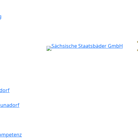
g
dorf
aunadorf
kompetenz