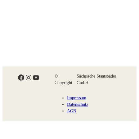
Facebook
Instagram
YouTube
©
Sächsische Staatsbäder
Copyright
GmbH
Impressum
Datenschutz
AGB