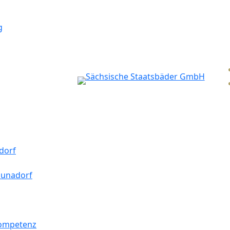
g
dorf
aunadorf
kompetenz