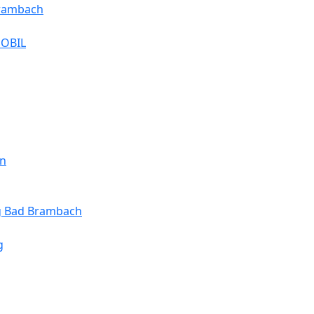
Brambach
MOBIL
en
ng Bad Brambach
g