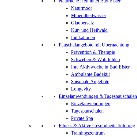
Natürliche Heilmittel Bad Elster
Naturmoor
Mineralheilwasser
Glaubersalz
Kur- und Heilwald
Indikationen
Pauschalangebote mit Übernachtung
Prävention & Therapie
Schweben & Wohlfühlen
Ihre Aktivwoche in Bad Elster
Ambulante Badekur
Saisonale Angebote
Longevity
Einzelanwendungen & Tagespauschalen
Einzelanwendungen
Tagespauschalen
Private Spa
Fitness & Aktive Gesundheitsförderung
Trainingszentrum