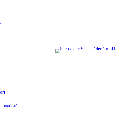
g
orf
Saunadorf