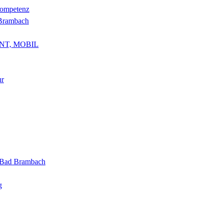
kompetenz
 Brambach
NT, MOBIL
ur
g Bad Brambach
g