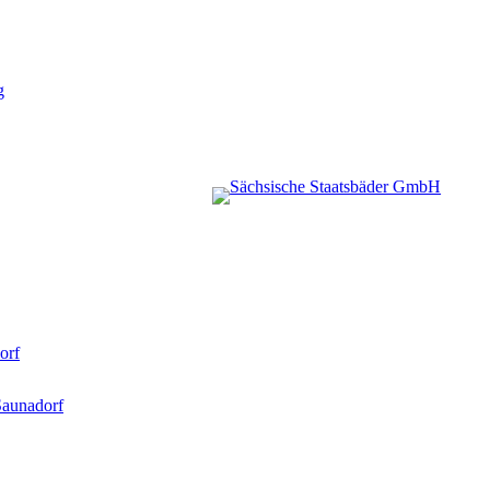
g
orf
Saunadorf