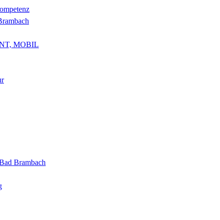
kompetenz
 Brambach
NT, MOBIL
ur
g Bad Brambach
g