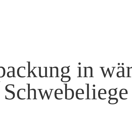
packung in wä
Schwebeliege