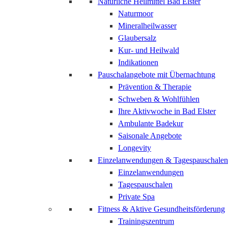
Natürliche Heilmittel Bad Elster
Naturmoor
Mineralheilwasser
Glaubersalz
Kur- und Heilwald
Indikationen
Pauschalangebote mit Übernachtung
Prävention & Therapie
Schweben & Wohlfühlen
Ihre Aktivwoche in Bad Elster
Ambulante Badekur
Saisonale Angebote
Longevity
Einzelanwendungen & Tagespauschalen
Einzelanwendungen
Tagespauschalen
Private Spa
Fitness & Aktive Gesundheitsförderung
Trainingszentrum