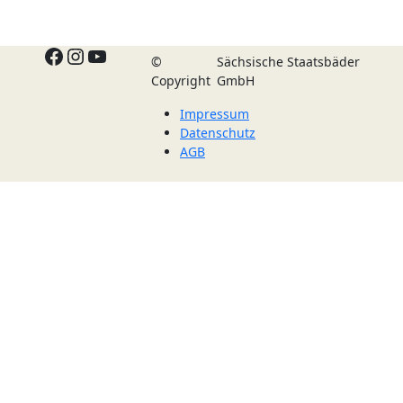
Facebook
Instagram
YouTube
©
Sächsische Staatsbäder
Copyright
GmbH
Impressum
Datenschutz
AGB