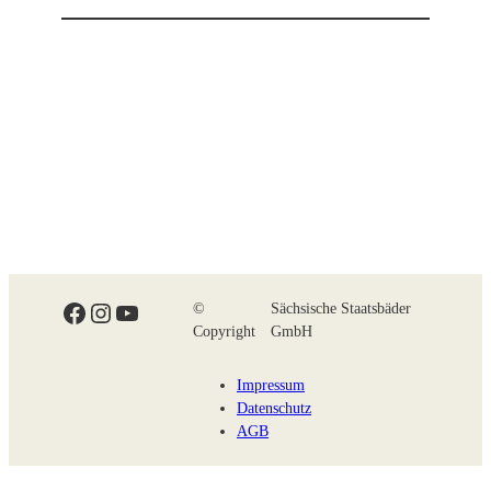
Facebook
Instagram
YouTube
©
Sächsische Staatsbäder
Copyright
GmbH
Impressum
Datenschutz
AGB