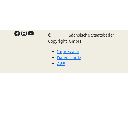
Facebook
Instagram
YouTube
©
Sächsische Staatsbäder
Copyright
GmbH
Impressum
Datenschutz
AGB