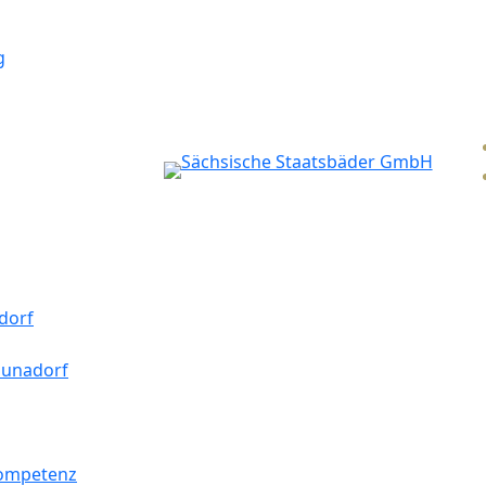
g
dorf
aunadorf
kompetenz