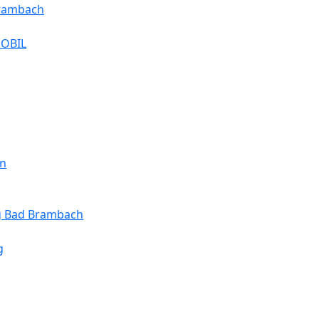
Brambach
MOBIL
en
ng Bad Brambach
g