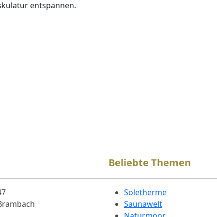
skulatur entspannen.
Beliebte Themen
47
Soletherme
 Brambach
Saunawelt
Naturmoor