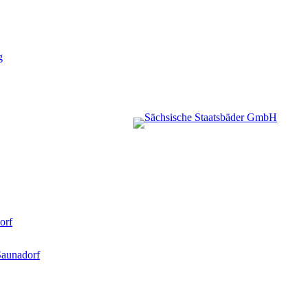
g
orf
Saunadorf