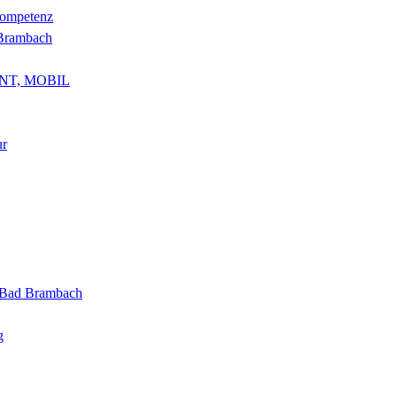
kompetenz
 Brambach
NT, MOBIL
ur
g Bad Brambach
g