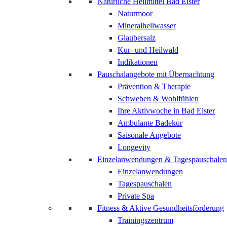
Natürliche Heilmittel Bad Elster
Naturmoor
Mineralheilwasser
Glaubersalz
Kur- und Heilwald
Indikationen
Pauschalangebote mit Übernachtung
Prävention & Therapie
Schweben & Wohlfühlen
Ihre Aktivwoche in Bad Elster
Ambulante Badekur
Saisonale Angebote
Longevity
Einzelanwendungen & Tagespauschalen
Einzelanwendungen
Tagespauschalen
Private Spa
Fitness & Aktive Gesundheitsförderung
Trainingszentrum