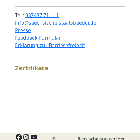
Tel.:
037437 71-111
info@saechsische-staatsbaeder.de
Presse
Feedback-Formular
Erklärung zur Barrierefreiheit
Zertifikate
Facebook
Instagram
YouTube
©
Sächsische Staatsbäder