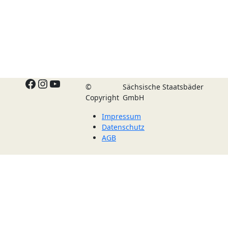
Facebook
Instagram
YouTube
©
Sächsische Staatsbäder
Copyright
GmbH
Impressum
Datenschutz
AGB