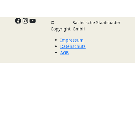
Facebook
Instagram
YouTube
©
Sächsische Staatsbäder
Copyright
GmbH
Impressum
Datenschutz
AGB