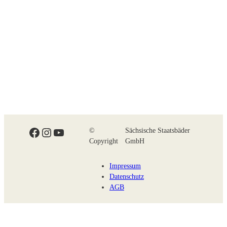
Facebook
Instagram
YouTube
©
Sächsische Staatsbäder
Copyright
GmbH
Impressum
Datenschutz
AGB