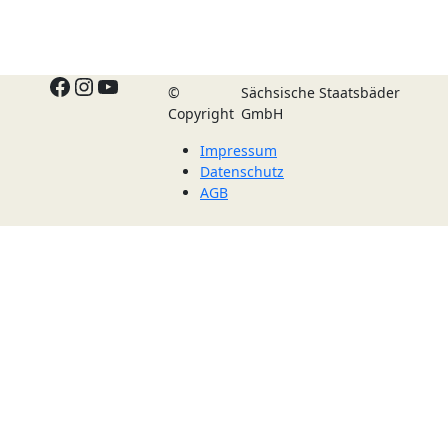
Facebook
Instagram
YouTube
©
Sächsische Staatsbäder
Copyright
GmbH
Impressum
Datenschutz
AGB