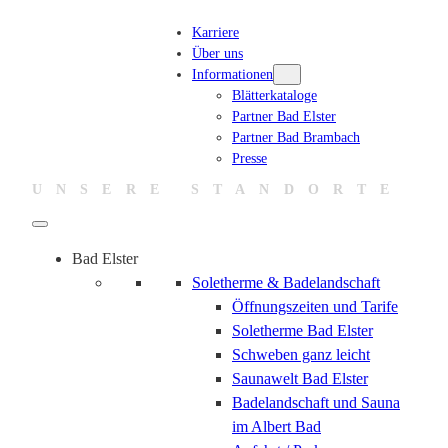
Zum
Karriere
Inhalt
Über uns
springen
Informationen
Blätterkataloge
Partner Bad Elster
Partner Bad Brambach
Presse
UNSERE STANDORTE
Bad Elster
Soletherme & Badelandschaft
Öffnungszeiten und Tarife
Soletherme Bad Elster
Schweben ganz leicht
Saunawelt Bad Elster
Badelandschaft und Sauna
im Albert Bad