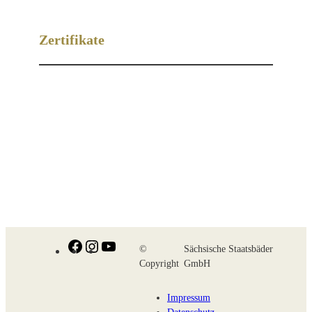
Zertifikate
Facebook
Instagram
YouTube
©
Sächsische Staatsbäder
Copyright
GmbH
Impressum